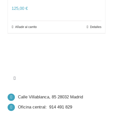
125,00
€
Añadir al carrito
Detalles
Toggle
Navigation
INICIO
Calle Villablanca, 85 28032 Madrid
Oficina central:
914 491 829
NOSOTROS