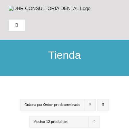
Saltar
al
contenido
Toggle
Navigation
INICIO
Tienda
NOSOTROS
FORMACIÓN
PRODUCTOS
Ordena por
Orden predeterminado
TRABAJO
Mostrar
12 productos