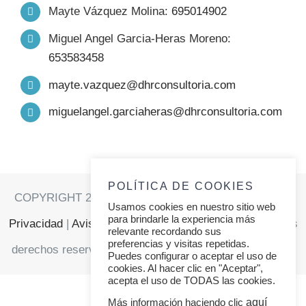
Mayte Vázquez Molina:
695014902
FORMACIÓN
Miguel Angel Garcia-Heras Moreno:
653583458
PRODUCTOS
mayte.vazquez@dhrconsultoria.com
miguelangel.garciaheras@dhrconsultoria.com
TRABAJO
SERVICIOS
POLÍTICA DE COOKIES
COPYRIGHT 2021 | DHR CONSULTORIA |
Política de
Usamos cookies en nuestro sitio web
RELATOS
para brindarle la experiencia más
Privacidad
|
Aviso Legal
|
Política de Cookies
| Todos los
relevante recordando sus
preferencias y visitas repetidas.
derechos reservados |
Diseñada por Thunder Creativos
Puedes configurar o aceptar el uso de
CONTACTO
cookies. Al hacer clic en "Aceptar",
acepta el uso de TODAS las cookies.
aquí
Más información haciendo clic