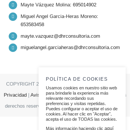
Mayte Vázquez Molina:
695014902
FORMACIÓN
Miguel Angel Garcia-Heras Moreno:
653583458
PRODUCTOS
mayte.vazquez@dhrconsultoria.com
miguelangel.garciaheras@dhrconsultoria.com
TRABAJO
SERVICIOS
POLÍTICA DE COOKIES
COPYRIGHT 2021 | DHR CONSULTORIA |
Política de
Usamos cookies en nuestro sitio web
RELATOS
para brindarle la experiencia más
Privacidad
|
Aviso Legal
|
Política de Cookies
| Todos los
relevante recordando sus
preferencias y visitas repetidas.
derechos reservados |
Diseñada por Thunder Creativos
Puedes configurar o aceptar el uso de
CONTACTO
cookies. Al hacer clic en "Aceptar",
acepta el uso de TODAS las cookies.
aquí
Más información haciendo clic