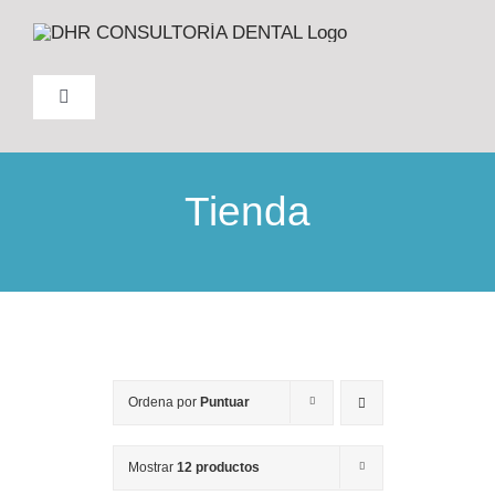
Saltar
al
contenido
Toggle
Navigation
INICIO
Tienda
NOSOTROS
FORMACIÓN
PRODUCTOS
Ordena por
Puntuar
TRABAJO
Mostrar
12 productos