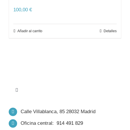
100,00
€
Añadir al carrito
Detalles
Toggle
Navigation
INICIO
Calle Villablanca, 85 28032 Madrid
Oficina central:
914 491 829
NOSOTROS