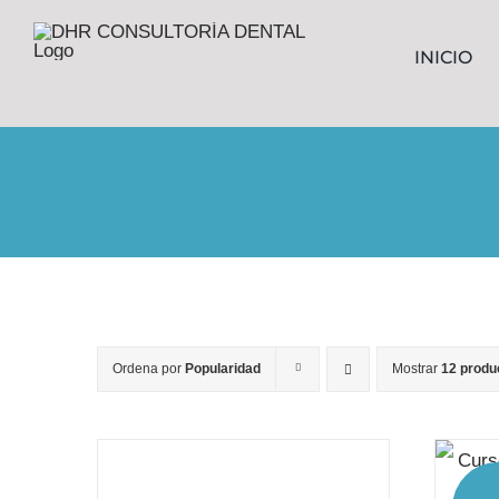
Saltar
INICIO
al
contenido
Ordena por
Popularidad
Mostrar
12 produ