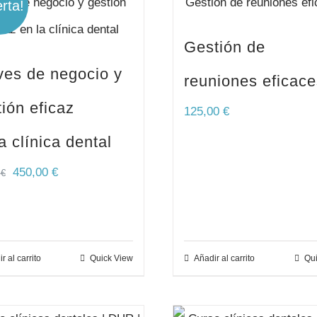
rta!
Gestión de
ves de negocio y
reuniones eficace
ión eficaz
125,00
€
a clínica dental
450,00
€
0
€
r al carrito
Quick View
Añadir al carrito
Qui