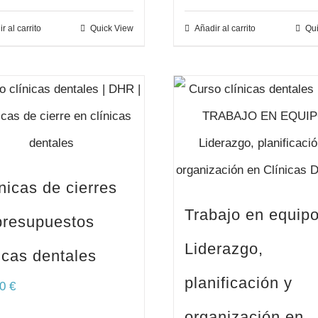
r al carrito
Quick View
Añadir al carrito
Qui
nicas de cierres
Trabajo en equip
presupuestos
Liderazgo,
icas dentales
planificación y
00
€
organización en