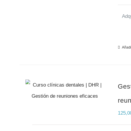
Adqu
Añadir
Ges
reun
125,