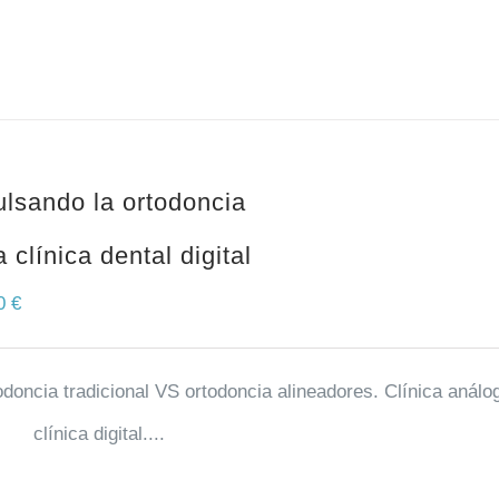
lsando la ortodoncia
a clínica dental digital
00
€
odoncia tradicional VS ortodoncia alineadores. Clínica análo
clínica digital....