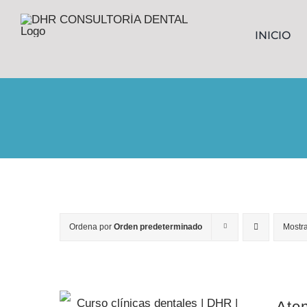
Saltar
INICIO
al
contenido
Ordena por
Orden predeterminado
Mostr
Aten