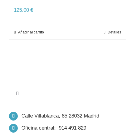
125,00
€
Añadir al carrito
Detalles
Toggle
Navigation
INICIO
Calle Villablanca, 85 28032 Madrid
Oficina central:
914 491 829
NOSOTROS