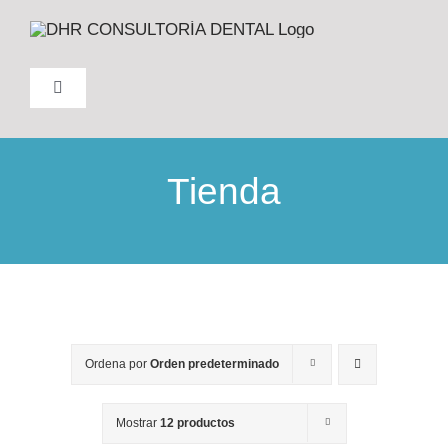
Saltar
al
contenido
Toggle
Navigation
INICIO
Tienda
NOSOTROS
FORMACIÓN
PRODUCTOS
Ordena por
Orden predeterminado
TRABAJO
Mostrar
12 productos