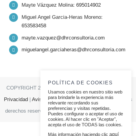
Mayte Vázquez Molina:
695014902
FORMACIÓN
Miguel Angel Garcia-Heras Moreno:
653583458
PRODUCTOS
mayte.vazquez@dhrconsultoria.com
miguelangel.garciaheras@dhrconsultoria.com
TRABAJO
SERVICIOS
POLÍTICA DE COOKIES
COPYRIGHT 2021 | DHR CONSULTORIA |
Política de
Usamos cookies en nuestro sitio web
RELATOS
para brindarle la experiencia más
Privacidad
|
Aviso Legal
|
Política de Cookies
| Todos los
relevante recordando sus
preferencias y visitas repetidas.
derechos reservados |
Diseñada por Thunder Creativos
Puedes configurar o aceptar el uso de
CONTACTO
cookies. Al hacer clic en "Aceptar",
acepta el uso de TODAS las cookies.
aquí
Más información haciendo clic