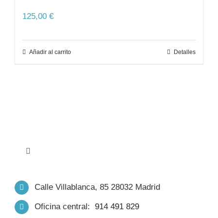
125,00
€
Añadir al carrito
Detalles
Toggle
Navigation
INICIO
Calle Villablanca, 85 28032 Madrid
Oficina central:
914 491 829
NOSOTROS