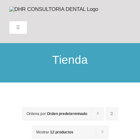
Saltar
al
contenido
Toggle
Navigation
INICIO
Tienda
NOSOTROS
FORMACIÓN
PRODUCTOS
Ordena por
Orden predeterminado
TRABAJO
Mostrar
12 productos