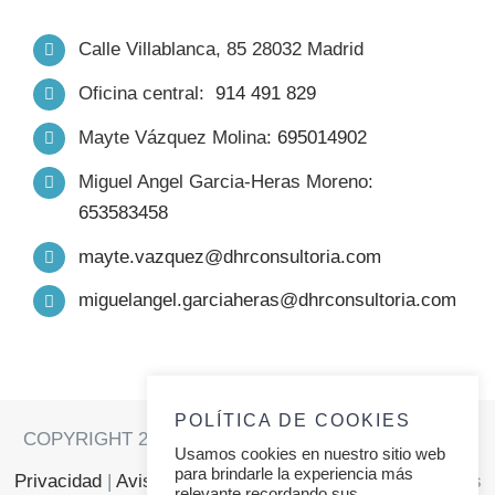
INICIO
Calle Villablanca, 85 28032 Madrid
Oficina central:
914 491 829
NOSOTROS
Mayte Vázquez Molina:
695014902
FORMACIÓN
Miguel Angel Garcia-Heras Moreno:
653583458
PRODUCTOS
mayte.vazquez@dhrconsultoria.com
miguelangel.garciaheras@dhrconsultoria.com
TRABAJO
SERVICIOS
POLÍTICA DE COOKIES
COPYRIGHT 2021 | DHR CONSULTORIA |
Política de
Usamos cookies en nuestro sitio web
RELATOS
para brindarle la experiencia más
Privacidad
|
Aviso Legal
|
Política de Cookies
| Todos los
relevante recordando sus