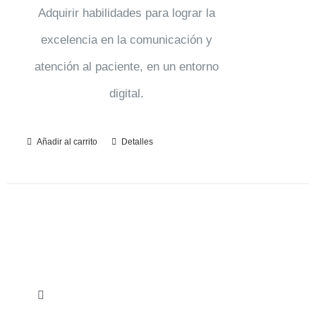
Adquirir habilidades para lograr la
excelencia en la comunicación y
atención al paciente, en un entorno
digital.
Añadir al carrito
Detalles
Toggle
Navigation