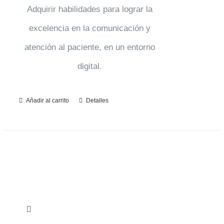
Adquirir habilidades para lograr la
excelencia en la comunicación y
atención al paciente, en un entorno
digital.
Añadir al carrito
Detalles
Toggle
Navigation