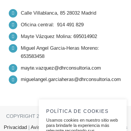
INICIO
Calle Villablanca, 85 28032 Madrid
Oficina central:
914 491 829
NOSOTROS
Mayte Vázquez Molina:
695014902
FORMACIÓN
Miguel Angel Garcia-Heras Moreno:
653583458
PRODUCTOS
mayte.vazquez@dhrconsultoria.com
miguelangel.garciaheras@dhrconsultoria.com
TRABAJO
SERVICIOS
POLÍTICA DE COOKIES
COPYRIGHT 2021 | DHR CONSULTORIA |
Política de
Usamos cookies en nuestro sitio web
RELATOS
para brindarle la experiencia más
Privacidad
|
Aviso Legal
|
Política de Cookies
| Todos los
relevante recordando sus