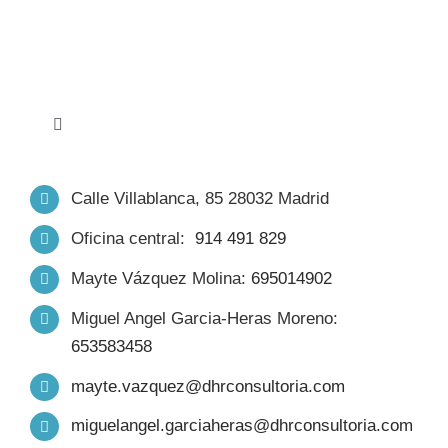
Toggle
Navigation
INICIO
Calle Villablanca, 85 28032 Madrid
Oficina central:
914 491 829
NOSOTROS
Mayte Vázquez Molina:
695014902
FORMACIÓN
Miguel Angel Garcia-Heras Moreno:
653583458
PRODUCTOS
mayte.vazquez@dhrconsultoria.com
miguelangel.garciaheras@dhrconsultoria.com
TRABAJO